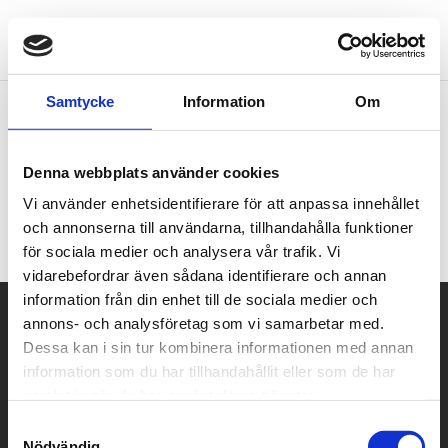
Samtycke
Information
Om
Denna webbplats använder cookies
Vi använder enhetsidentifierare för att anpassa innehållet
och annonserna till användarna, tillhandahålla funktioner
för sociala medier och analysera vår trafik. Vi
vidarebefordrar även sådana identifierare och annan
information från din enhet till de sociala medier och
Sverigepumpen
annons- och analysföretag som vi samarbetar med.
Dessa kan i sin tur kombinera informationen med annan
Vi på Sverigepumpen har tillsammans med Sveriges ledande
information som du har tillhandahållit eller som de har
installatörer skapat unika lösningar och installerat
samlat in när du har använt deras tjänster.
värmepumpar i över 300 000 hushåll. Vår erfarenhet sträcker
sig över decennier och vi erbjuder kompetens och trygghet i ditt
Samtyckesval
val av inomhusklimat och uppvärmning.
Nödvändig