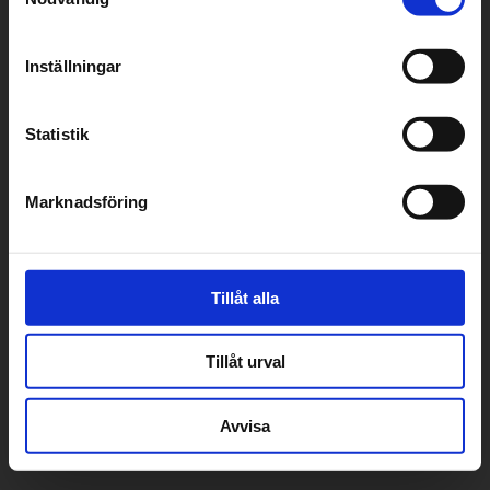
Värmepumpar
Inställningar
Finanisering
Kunskapsbank
Statistik
Webbshop
Tillbehör på köpet
Hitta din återförsäljare
Marknadsföring
Garanti & Trygghetsförsäkring
Kontakta oss
Tillåt alla
kundtjanst@sverigepumpen.se
010- 410 55 00
Tillåt urval
Mån-Fre kl. 07:30 - 16:30
Avvisa