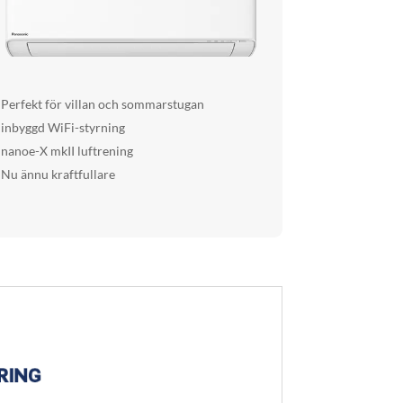
Perfekt för villan och sommarstugan
inbyggd WiFi-styrning
nanoe-X mkII luftrening
Nu ännu kraftfullare