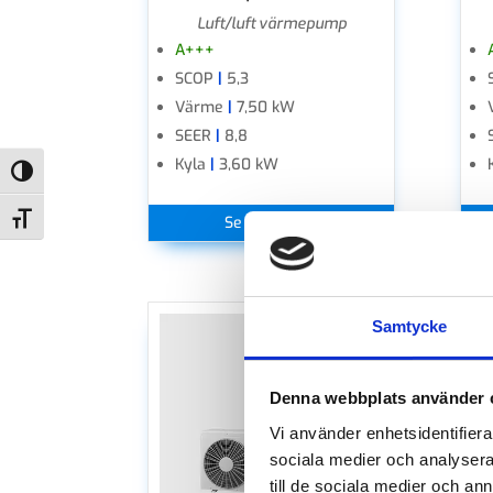
Luft/luft värmepump
A+++
SCOP
|
5,3
Värme
|
7,50 kW
SEER
|
8,8
Kyla
|
3,60 kW
Slå på/av hög kontrast
Slå på/av textstorlek
Se produkten
Samtycke
Denna webbplats använder 
Vi använder enhetsidentifierar
sociala medier och analysera 
till de sociala medier och a