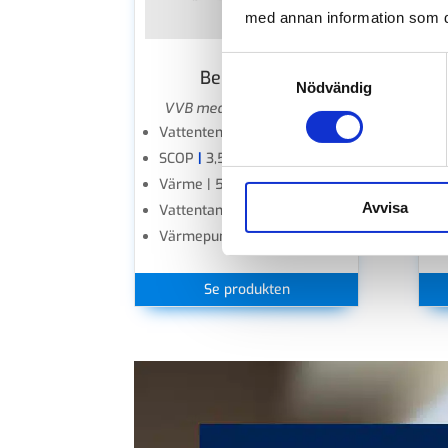
med annan information som du 
Samtyckesval
Bereda 190
B
Nödvändig
VVB med luftvärmepump
VV
Vattentemp
|
+30~75 °C
SCOP
|
3,5
Värme | 5,30 kW
Avvisa
Vattentank
|
190 L
Värmepumpsdrift till -15° C
Se produkten