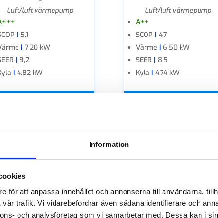
Luft/luft värmepump
Luft/luft värmepump
A+++
A++
SCOP
|
5,1
SCOP
|
4,7
Värme
|
7,20 kW
Värme
|
6,50 kW
SEER
|
9,2
SEER
|
8,5
Kyla
|
4,82 kW
Kyla
|
4,74 kW
Se produkten
Se produkten
Information
cookies
e för att anpassa innehållet och annonserna till användarna, tillh
vår trafik. Vi vidarebefordrar även sådana identifierare och anna
nnons- och analysföretag som vi samarbetar med. Dessa kan i sin