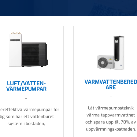
VARMVATTENBERE
LUFT/VATTEN-
ARE
VÄRMEPUMPAR
–
–
Låt värmepumpsteknik
ereffektiva värmepumpar för
värma tappvarmvattnet
dig som har ett vattenburet
och spara upp till 70% av
system i bostaden,
uppvärmningskostnaden.