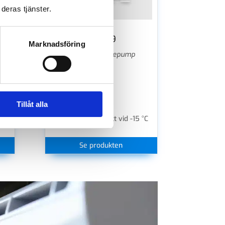
deras tjänster.
Block 9
Marknadsföring
Luft/luft värmepump
++
A++
SCOP
|
4,53
Värme
|
9 kW
Tillåt alla
Elpatron
|
3,0 kW
 °C
T-CAP
|
Full effekt vid -15 °C
Se produkten