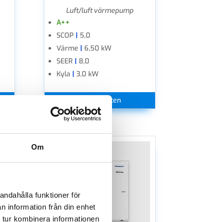
Luft/luft värmepump
A++
SCOP
|
5,0
Värme
|
6,50 kW
SEER
|
8,0
Kyla
|
3,0 kW
Se produkten
Om
andahålla funktioner för
n information från din enhet
 tur kombinera informationen