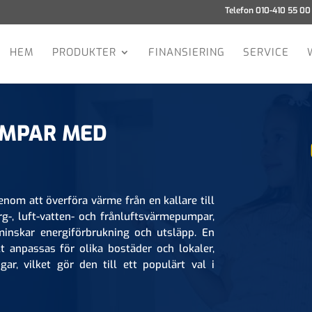
Telefon 010-410 55 00
HEM
PRODUKTER
FINANSIERING
SERVICE
UMPAR MED
om att överföra värme från en kallare till
erg-, luft-vatten- och frånluftsvärmepumpar,
minskar energiförbrukning och utsläpp. En
anpassas för olika bostäder och lokaler,
ar, vilket gör den till ett populärt val i