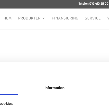
Telefon 010-410 55 00
HEM
PRODUKTER
FINANSIERING
SERVICE
Värmepumpar
Information
de installatörer skapat unika
Finanisering
shåll. Vår erfarenhet sträcker sig
Webbshop
 ditt val av inomhusklimat och
Kunskapsbank
cookies
Tillbehör på köpet