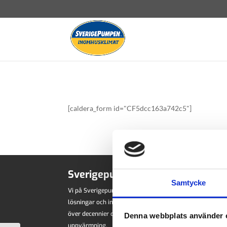
[caldera_form id="CF5dcc163a742c5"]
Sverigepumpen
Samtycke
Vi på Sverigepumpen har tillsammans med Sveriges ledan
lösningar och installerat värmepumpar i över 300 000 hu
över decennier och vi erbjuder kompetens och trygghet i
Denna webbplats använder 
uppvärmning.