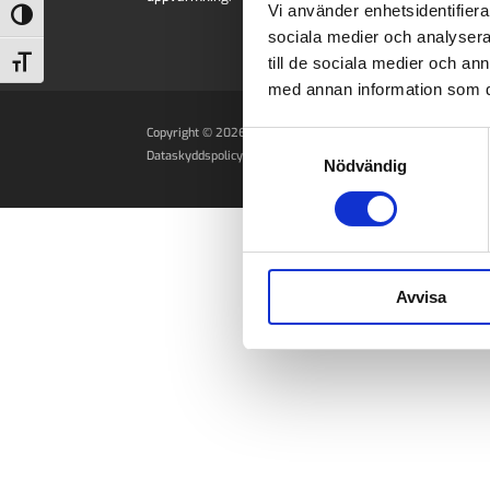
Vi använder enhetsidentifierar
Slå på/av hög kontrast
sociala medier och analysera 
till de sociala medier och a
Slå på/av textstorlek
med annan information som du 
Copyright © 2026 Sverigepumpen
Samtyckesval
Dataskyddspolicy
Nödvändig
Avvisa