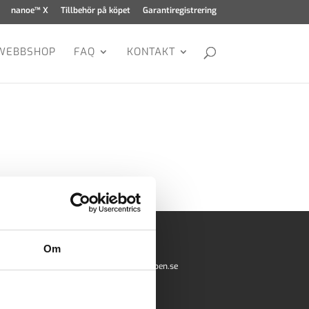
nanoe™ X
Tillbehör på köpet
Garantiregistrering
WEBBSHOP
FAQ
KONTAKT
Kontakta oss
Om
kundtjanst@sverigepumpen.se
010- 410 55 00